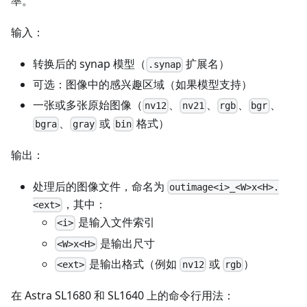
率。
输入：
转换后的 synap 模型（
扩展名）
.synap
可选：图像中的感兴趣区域（如果模型支持）
一张或多张原始图像（
、
、
、
、
nv12
nv21
rgb
bgr
、
或
格式）
bgra
gray
bin
输出：
处理后的图像文件，命名为
outimage<i>_<W>x<H>.
，其中：
<ext>
是输入文件索引
<i>
是输出尺寸
<W>x<H>
是输出格式（例如
或
）
<ext>
nv12
rgb
在 Astra SL1680 和 SL1640 上的命令行用法：