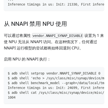
Inference timings in us: Init: 21330, First inferenc
从 NNAPI 禁用 NPU 使用
可以通过将属性
设置为 1 来
vendor.NNAPI_SYNAP_DISABLE
使 NPU 无法从 NNAPI 访问。在这种情况下，任何通过
NNAPI 运行模型的尝试都将始终回退到 CPU。
启用 NPU 的 NNAPI 执行：
$ adb shell setprop vendor.NNAPI_SYNAP_DISABLE 0
$ adb shell 'echo > /sys/class/misc/synap/device/mis
$ adb shell benchmark_model --graph=/data/local/tmp/
Inference timings in us: Init: 24699, First inferenc
$ adb shell cat /sys/class/misc/synap/device/misc/sy
1004