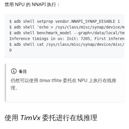
禁用 NPU 的 NNAPI 执行：
$ adb shell setprop vendor.NNAPI_SYNAP_DISABLE 1
$ adb shell 'echo > /sys/class/misc/synap/device/mis
$ adb shell benchmark_model --graph=/data/local/tmp/
Inference timings in us: Init: 7205, First inference
$ adb shell cat /sys/class/misc/synap/device/misc/sy
0
备注
仍然可以使用
timvx
tflite 委托在 NPU 上执行在线推
理。
使用
TimVx
委托进行在线推理