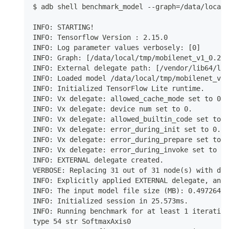
$ adb shell benchmark_model --graph=/data/local/
INFO: STARTING!
INFO: Tensorflow Version : 2.15.0
INFO: Log parameter values verbosely: [0]
INFO: Graph: [/data/local/tmp/mobilenet_v1_0.25_
INFO: External delegate path: [/vendor/lib64/lib
INFO: Loaded model /data/local/tmp/mobilenet_v1_
INFO: Initialized TensorFlow Lite runtime.
INFO: Vx delegate: allowed_cache_mode set to 0.
INFO: Vx delegate: device num set to 0.
INFO: Vx delegate: allowed_builtin_code set to 0
INFO: Vx delegate: error_during_init set to 0.
INFO: Vx delegate: error_during_prepare set to 0
INFO: Vx delegate: error_during_invoke set to 0.
INFO: EXTERNAL delegate created.
VERBOSE: Replacing 31 out of 31 node(s) with del
INFO: Explicitly applied EXTERNAL delegate, and 
INFO: The input model file size (MB): 0.497264
INFO: Initialized session in 25.573ms.
INFO: Running benchmark for at least 1 iteration
type 54 str SoftmaxAxis0