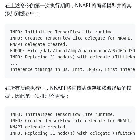
在上述命令的第一次执行期间，NNAPI 将编译模型并将其
添加到缓存中：
INFO: Initialized TensorFlow Lite runtime.
INFO: Created TensorFlow Lite delegate for NNAPI.
NNAPI delegate created.
ERROR: File /data/local/tmp/nnapiacache/a67461dd306c
INFO: Replacing 31 node(s) with delegate (TfLiteNnap
...
Inference timings in us: Init: 34075, First inferenc
在所有后续执行中，NNAPI 将直接从缓存加载编译后的模
型，因此第一次推理会更快：
INFO: Initialized TensorFlow Lite runtime.
INFO: Created TensorFlow Lite delegate for NNAPI.
NNAPI delegate created.
INFO: Replacing 31 node(s) with delegate (TfLiteNnap
...