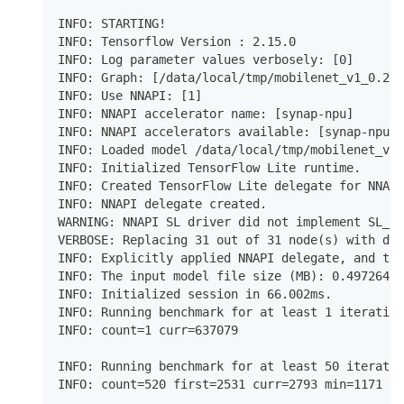
INFO: STARTING!
INFO: Tensorflow Version : 2.15.0
INFO: Log parameter values verbosely: [0]
INFO: Graph: [/data/local/tmp/mobilenet_v1_0.25_
INFO: Use NNAPI: [1]
INFO: NNAPI accelerator name: [synap-npu]
INFO: NNAPI accelerators available: [synap-npu,n
INFO: Loaded model /data/local/tmp/mobilenet_v1_
INFO: Initialized TensorFlow Lite runtime.
INFO: Created TensorFlow Lite delegate for NNAPI
INFO: NNAPI delegate created.
WARNING: NNAPI SL driver did not implement SL_AN
VERBOSE: Replacing 31 out of 31 node(s) with del
INFO: Explicitly applied NNAPI delegate, and the
INFO: The input model file size (MB): 0.497264
INFO: Initialized session in 66.002ms.
INFO: Running benchmark for at least 1 iteration
INFO: count=1 curr=637079
INFO: Running benchmark for at least 50 iteratio
INFO: count=520 first=2531 curr=2793 min=1171 ma